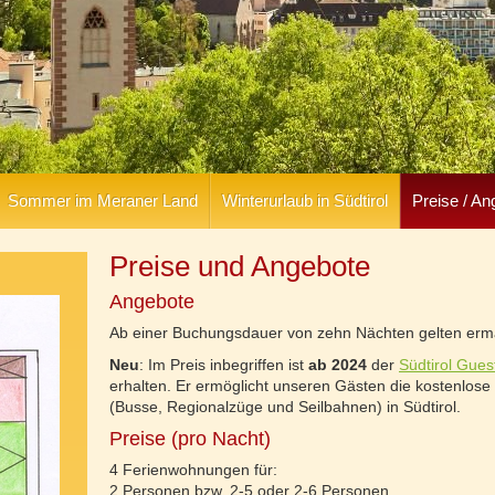
Sommer im Meraner Land
Winterurlaub in Südtirol
Preise / An
Preise und Angebote
Angebote
Ab einer Buchungsdauer von zehn Nächten gelten ermä
Neu
: Im Preis inbegriffen ist
ab 2024
der
Südtirol Gues
erhalten. Er ermöglicht unseren Gästen die kostenlose 
(Busse, Regionalzüge und Seilbahnen) in Südtirol.
Preise (pro Nacht)
4 Ferienwohnungen für:
2 Personen bzw. 2-5 oder 2-6 Personen