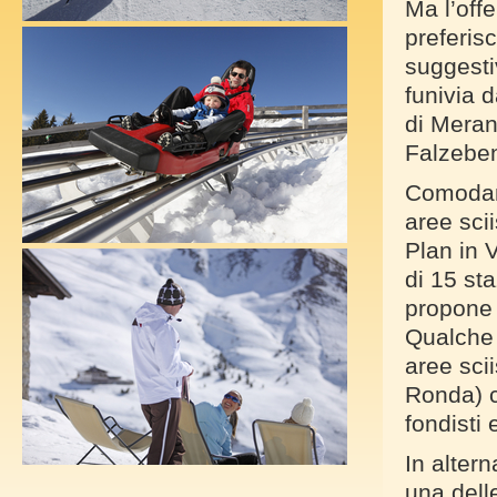
Ma l’offe
preferisc
suggesti
funivia d
di Meran
Falzeben
Comodame
aree sci
Plan in 
di 15 sta
propone a
Qualche 
aree scii
Ronda) c
fondisti
In alter
una del