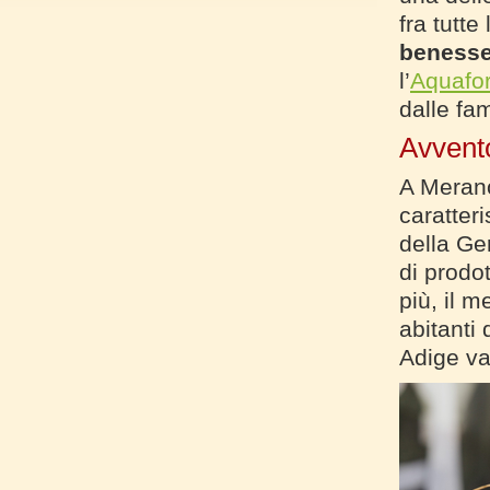
fra tutte
benesse
l’
Aquafo
dalle fa
Avvent
A Merano
caratteri
della Ger
di prodot
più, il m
abitanti 
Adige va