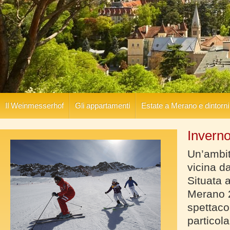
Il Weinmesserhof
Gli appartamenti
Estate a Merano e dintorni
Inverno
Un’ambit
vicina d
Situata 
Merano 2
spettaco
particola