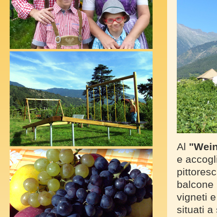
Al
"Wei
e accogl
pittoresc
balcone 
vigneti 
situati 