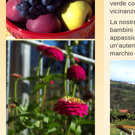
verde co
vicinanz
La nostr
bambini
appassio
un’auten
marchio